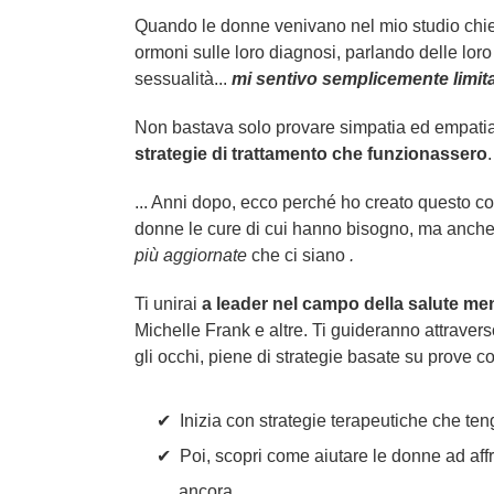
Quando le donne venivano nel mio studio chie
ormoni sulle loro diagnosi, parlando delle lo
sessualità...
mi sentivo semplicemente limit
Non bastava solo provare simpatia ed empatia p
strategie di trattamento che funzionassero
.
... Anni dopo, ecco perché ho creato questo cor
donne le cure di cui hanno bisogno, ma anche
più aggiornate
che ci siano
.
Ti unirai
a leader nel campo della salute me
Michelle Frank e altre. Ti guideranno attravers
gli occhi, piene di strategie basate su prove co
Inizia con strategie terapeutiche che ten
Poi, scopri come aiutare le donne ad affro
ancora.