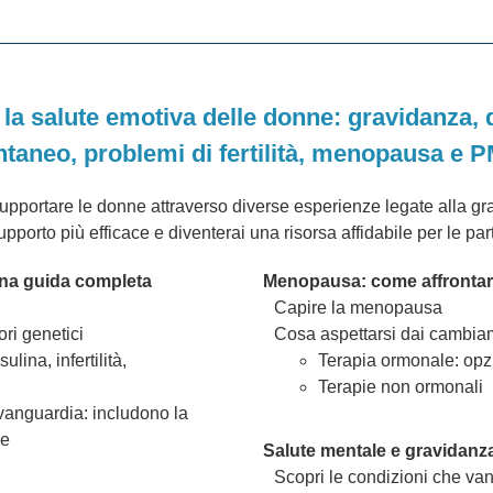
 la salute emotiva delle donne: gravidanza,
taneo, problemi di fertilità, menopausa e
pportare le donne attraverso diverse esperienze legate alla gravi
orto più efficace e diventerai una risorsa affidabile per le parti 
Una guida completa
Menopausa: come affrontar
Capire la menopausa
ori genetici
Cosa aspettarsi dai cambia
lina, infertilità,
Terapia ormonale: opzio
Terapie non ormonali
avanguardia: includono la
he
Salute mentale e gravidanz
Scopri le condizioni che van