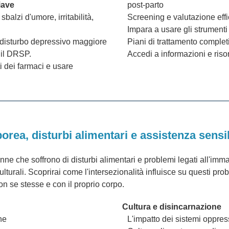
iave
post-parto
alzi d'umore, irritabilità,
Screening e valutazione effi
Impara a usare gli strumenti d
l disturbo depressivo maggiore
Piani di trattamento complet
 il DRSP.
Accedi a informazioni e risor
ti dei farmaci e usare
orea, disturbi alimentari e assistenza sens
nne che soffrono di disturbi alimentari e problemi legati all'
ulturali. Scoprirai come l'intersezionalità influisce su questi pro
on se stesse e con il proprio corpo.
Cultura e disincarnazione
ne
L'impatto dei sistemi oppres