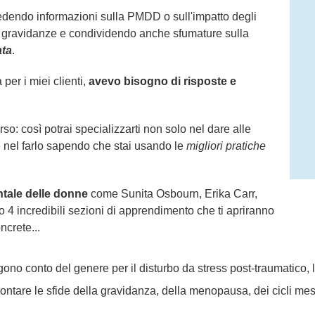
dendo informazioni sulla PMDD o sull'impatto degli
ro gravidanze e condividendo anche sfumature sulla
ata
.
er i miei clienti,
avevo bisogno di risposte e
so: così potrai specializzarti non solo nel dare alle
 nel farlo sapendo che stai usando le
migliori pratiche
ntale delle donne
come Sunita Osbourn, Erika Carr,
o 4 incredibili sezioni di apprendimento che ti apriranno
ncrete...
gono conto del genere per il disturbo da stress post-traumatico,
ntare le sfide della gravidanza, della menopausa, dei cicli mestrua