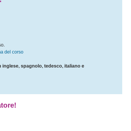
so.
ma del corso
n inglese, spagnolo, tedesco, italiano e
tore!
ie mille per averci
"
Corso fanta