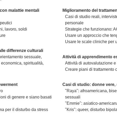
con malattie mentali
Miglioramento del trattamen
Casi di studio reali, intervist
apeutici
personale
ni, lavoro, soldi
Strategie che funzionano: AC
ture
Usare un approccio che teng
Usare le scale cliniche per 
lle differenze culturali
 orientamento sessuale,
Attività di apprendimento es
 economica, spiritualità,
Attività di autovalutazione e 
Creare piani di trattamento 
powerment
Casi di studio: donne vere, 
ro
"Raya": afroamericana, bisess
ioni di genere e siano basati
sessuali
"Emmie": asiatico-american
a per il disturbo da stress
"Kris": queer, disturbo bipol