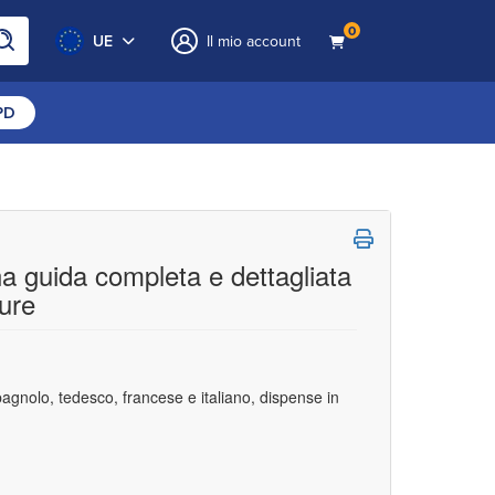
0
UE
Il mio account
CPD
 guida completa e dettagliata
ture
spagnolo, tedesco, francese e italiano, dispense in