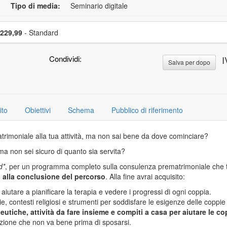
Tipo di media:
Seminario digitale
li un articolo in offerta
Prezzo
229,99
- Standard
Condividi:
I
Salva per dopo
ito
Obiettivi
Schema
Pubblico di riferimento
rimoniale alla tua attività, ma non sai bene da dove cominciare?
 ma non sei sicuro di quanto sia servita?
d*
, per un programma completo sulla consulenza prematrimoniale che 
o alla conclusione del percorso
. Alla fine avrai acquisito:
aiutare a pianificare la terapia e vedere i progressi di ogni coppia.
, contesti religiosi e strumenti per soddisfare le esigenze delle coppie 
peutiche, attività da fare insieme e compiti a casa per aiutare le co
zione che non va bene prima di sposarsi.