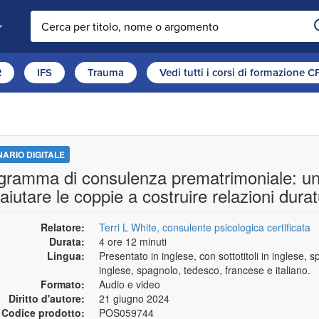
Cerca nel sito
R
IFS
Trauma
Vedi tutti i corsi di formazione 
NARIO DIGITALE
gramma di consulenza prematrimoniale: una
aiutare le coppie a costruire relazioni dura
Relatore:
Terri L White, consulente psicologica certificata
Durata:
4 ore 12 minuti
Lingua:
Presentato in inglese, con sottotitoli in inglese, 
inglese, spagnolo, tedesco, francese e italiano.
Formato:
Audio e video
Diritto d'autore:
21 giugno 2024
Codice prodotto:
POS059744