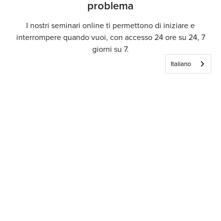
problema
I nostri seminari online ti permettono di iniziare e
interrompere quando vuoi, con accesso 24 ore su 24, 7
giorni su 7.
Italiano
Chi siamo
Partner
Diventa relatore
Evergreen Certifications
Assistenza clienti
Carriere
Mindsight Institute
Preferenze e-mail
Docenti
PESI Publishing
Domande frequenti
Contattaci
Psychotherapy Networker
Il mio account
Contattaci
Therapist.com
Politica di restituzione e rimborso