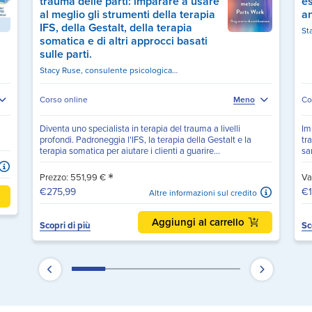
trauma delle parti: imparare a usare
es
al meglio gli strumenti della terapia
an
IFS, della Gestalt, della terapia
St
somatica e di altri approcci basati
sulle parti.
Stacy Ruse, consulente psicologica certificata, istruttrice di yoga registrata E-RYT-500
Corso online
Meno
Co
Diventa uno specialista in terapia del trauma a livelli
Im
profondi. Padroneggia l'IFS, la terapia della Gestalt e la
tr
terapia somatica per aiutare i clienti a guarire...
san
*
Prezzo: 551,99 €
Va
€275,99
€1
Altre informazioni sul credito
Aggiungi al carrello
Scopri di più
Sc