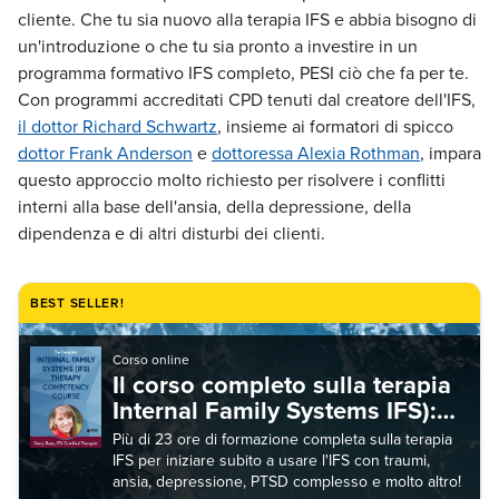
cliente. Che tu sia nuovo alla terapia IFS e abbia bisogno di
un'introduzione o che tu sia pronto a investire in un
programma formativo IFS completo, PESI ciò che fa per te.
Con programmi accreditati CPD tenuti dal creatore dell'IFS,
il dottor Richard Schwartz
, insieme ai formatori di spicco
dottor Frank Anderson
e
dottoressa Alexia Rothman
, impara
questo approccio molto richiesto per risolvere i conflitti
interni alla base dell'ansia, della depressione, della
dipendenza e di altri disturbi dei clienti.
BEST SELLER!
Corso online
Il corso completo sulla terapia
Internal Family Systems IFS):
una serie di lezioni dall'inizio
Più di 23 ore di formazione completa sulla terapia
alla fine per i professionisti
IFS per iniziare subito a usare l'IFS con traumi,
ansia, depressione, PTSD complesso e molto altro!