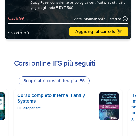
Stacy Ruse, consulente psicologica certificata, istruttrice di
yoga registrata E-RYT-500
€275,99
Altre informazioni sul credito
Aggiungi al carrello
Scopri di più
Corsi online IFS più seguiti
Scopri altri corsi di terapia IFS
Corso completo Internal Family
Il
Systems
In
se
Più altoparlanti
pe