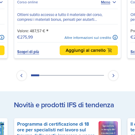
Corso online
Meno
Co
Ottieni subito accesso a tutto il materiale del corso,
Ol
compresi i materiali bonus, pensati per aiutarti...
pe
*
Valore: 487,57 €
Pr
€275,99
€2
Altre informazioni sul credito
Aggiungi al carrello
Scopri di più
Sc
Novità e prodotti IFS di tendenza
Programma di certificazione di 18
Il
ore per specialisti nel lavoro sul
te