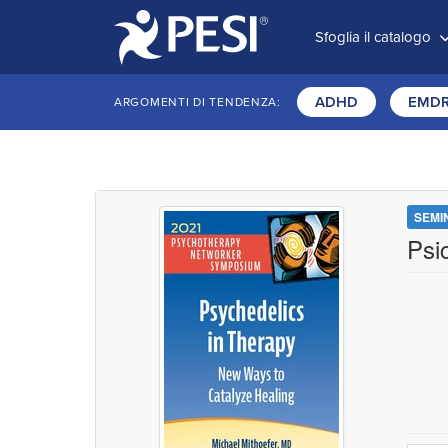
Sfoglia il catalogo
ADHD
EMD
ARGOMENTI DI TENDENZA:
SEMI
Psic