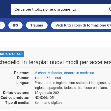
Cerca nel sito
R
IFS
Trauma
Vedi tutti i corsi di formazione 
NARIO DIGITALE
hedelici in terapia: nuovi modi per acceler
Relatore:
Michael Mithoefer, dottore in medicina
Durata:
1 ora e 56 minuti
Lingua:
Presentato in inglese, con sottotitoli in inglese, 
inglese, spagnolo, tedesco, francese e italiano.
Diritto d'autore:
12 gennaio 2021
Codice prodotto:
NOS096105
Tipo di media:
Seminario digitale