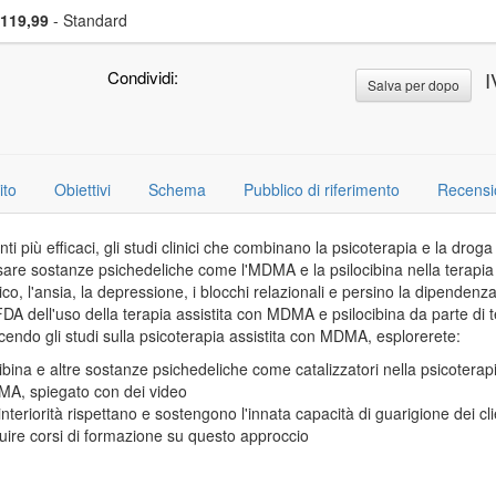
li un articolo in offerta
Prezzo
119,99
- Standard
Condividi:
I
Salva per dopo
ito
Obiettivi
Schema
Pubblico di riferimento
Recensi
enti più efficaci, gli studi clinici che combinano la psicoterapia e la
sare sostanze psichedeliche come l'MDMA e la psilocibina nella terapia 
co, l'ansia, la depressione, i blocchi relazionali e persino la dipenden
a FDA dell'uso della terapia assistita con MDMA e psilocibina da parte di t
ucendo gli studi sulla psicoterapia assistita con MDMA, esplorerete:
ina e altre sostanze psichedeliche come catalizzatori nella psicotera
MDMA, spiegato con dei video
interiorità rispettano e sostengono l'innata capacità di guarigione dei cl
eguire corsi di formazione su questo approccio