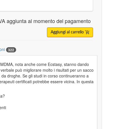
VA aggiunta al momento del pagamento
Aggiungi al carrello
oni
322
 droga MDMA, nota anche come Ecstasy, stanno dando
verbale può migliorare molto i risultati per un sacco
za da droghe. Se gli studi in corso continueranno a
erapeuti certificati potrebbe essere vicina. In questa
pia?
ienti