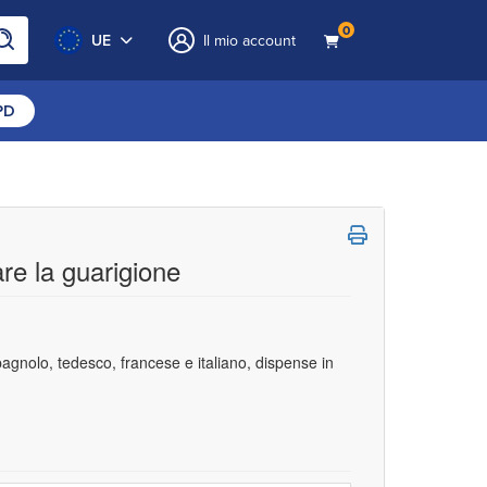
0
UE
Il mio account
CPD
are la guarigione
spagnolo, tedesco, francese e italiano, dispense in