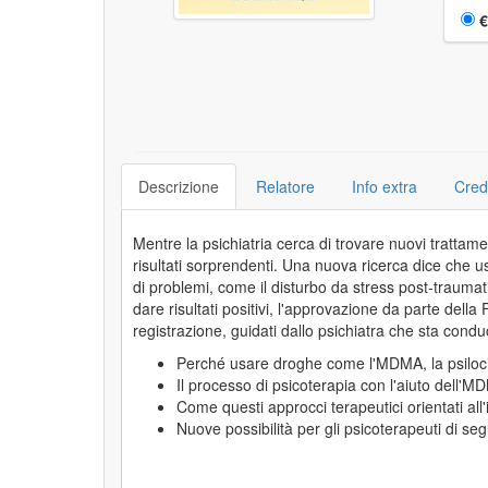
Sceg
€
Descrizione
Relatore
Info extra
Cred
Mentre la psichiatria cerca di trovare nuovi trattam
risultati sorprendenti. Una nuova ricerca dice che u
di problemi, come il disturbo da stress post-traumati
dare risultati positivi, l'approvazione da parte dell
registrazione, guidati dallo psichiatra che sta cond
Perché usare droghe come l'MDMA, la psilocib
Il processo di psicoterapia con l'aiuto dell'
Come questi approcci terapeutici orientati all'
Nuove possibilità per gli psicoterapeuti di s