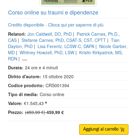
Corso online su traumi e dipendenze
Credito disponibile - Clicca qui per saperne di più
Relatori:
Jon Caldwell, DO, PhD
|
Patrick Carnes, Ph.D.,
CAS
|
Stefanie Carnes, PhD, CSAT-S, CST, CPTT
|
Tian
Dayton, PhD
|
Lisa Ferentz, LCSW-C, DAPA
|
Nicole Garber,
MD
|
Whitney Howzell, PhD, LSW
|
Kristin Kirkpatrick, MS,
RDN
|
....
Durata:
24 ore e 4 minuti
Diritto d'autore:
15 ottobre 2020
Codice prodotto:
CRS001394
Tipo di media:
Corso online
Valore:
€1.545,43
Prezzo normale:
Prezzo:
(459,99 €)
459,99 €
Aggiungi al carrello