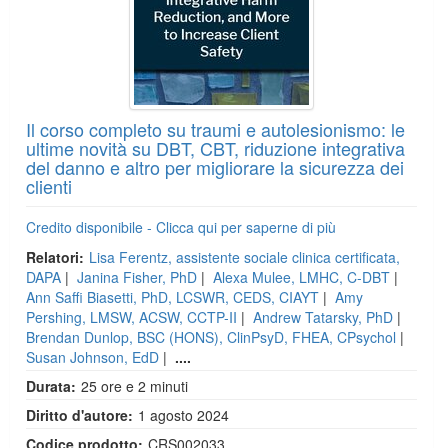
Il corso completo su traumi e autolesionismo: le
ultime novità su DBT, CBT, riduzione integrativa
del danno e altro per migliorare la sicurezza dei
clienti
Credito disponibile - Clicca qui per saperne di più
Relatori:
Lisa Ferentz, assistente sociale clinica certificata,
DAPA
|
Janina Fisher, PhD
|
Alexa Mulee, LMHC, C-DBT
|
Ann Saffi Biasetti, PhD, LCSWR, CEDS, CIAYT
|
Amy
Pershing, LMSW, ACSW, CCTP-II
|
Andrew Tatarsky, PhD
|
Brendan Dunlop, BSC (HONS), ClinPsyD, FHEA, CPsychol
|
Susan Johnson, EdD
|
....
Durata:
25 ore e 2 minuti
Diritto d'autore:
1 agosto 2024
Codice prodotto:
CRS002033