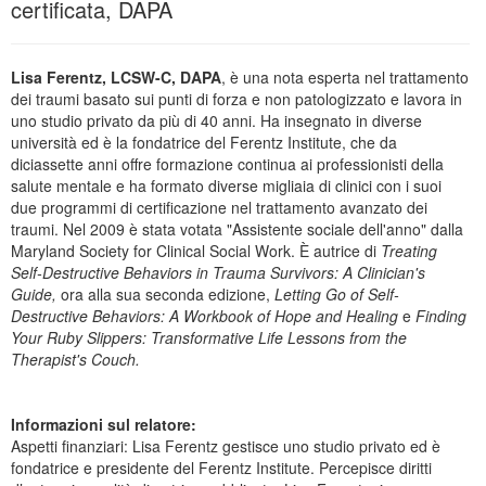
certificata, DAPA
Lisa Ferentz, LCSW-C, DAPA
, è una nota esperta nel trattamento
dei traumi basato sui punti di forza e non patologizzato e lavora in
uno studio privato da più di 40 anni. Ha insegnato in diverse
università ed è la fondatrice del Ferentz Institute, che da
diciassette anni offre formazione continua ai professionisti della
salute mentale e ha formato diverse migliaia di clinici con i suoi
due programmi di certificazione nel trattamento avanzato dei
traumi. Nel 2009 è stata votata "Assistente sociale dell'anno" dalla
Maryland Society for Clinical Social Work. È autrice di
Treating
Self-Destructive Behaviors in Trauma Survivors: A Clinician's
Guide,
ora alla sua seconda edizione,
Letting Go of Self-
Destructive Behaviors: A Workbook of Hope and Healing
e
Finding
Your Ruby Slippers: Transformative Life Lessons from the
Therapist's Couch.
Informazioni sul relatore:
Aspetti finanziari: Lisa Ferentz gestisce uno studio privato ed è
fondatrice e presidente del Ferentz Institute. Percepisce diritti