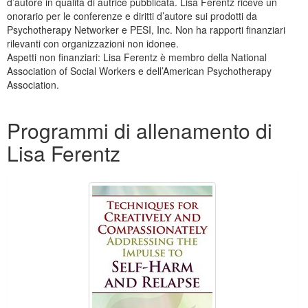
d’autore in qualità di autrice pubblicata. Lisa Ferentz riceve un
onorario per le conferenze e diritti d’autore sui prodotti da
Psychotherapy Networker e PESI, Inc. Non ha rapporti finanziari
rilevanti con organizzazioni non idonee.
Aspetti non finanziari: Lisa Ferentz è membro della National
Association of Social Workers e dell’American Psychotherapy
Association.
Prodotti da 1 a 4 su 4
Programmi di allenamento di
Lisa Ferentz