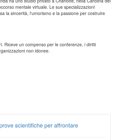
nda ha uno studio privato a Charlotte, nella Carolina del
soccorso mentale virtuale. Le sue specializzazioni
 la sincerità, l'umorismo e la passione per costruire
i. Riceve un compenso per le conferenze, i diritti
 organizzazioni non idonee.
rove scientifiche per affrontare