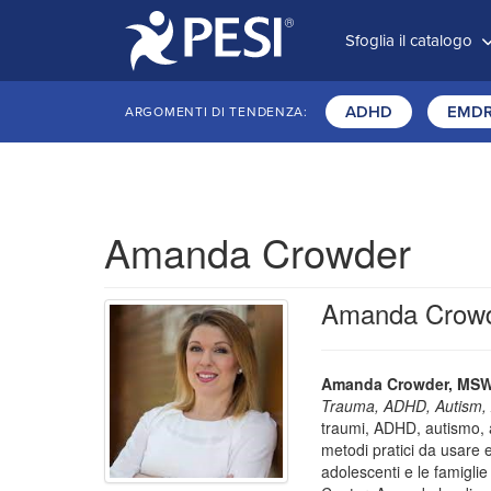
Sfoglia il catalogo
ADHD
EMD
ARGOMENTI DI TENDENZA:
Amanda Crowder
Amanda Crowder,
Amanda Crowder, MSW
Trauma, ADHD, Autism, 
traumi, ADHD, autismo, a
metodi pratici da usare e
adolescenti e le famiglie