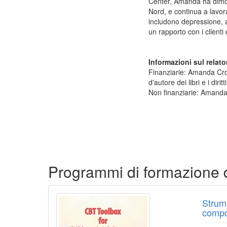
Center, Amanda ha dimostr
Nord, e continua a lavora
includono depressione, a
un rapporto con i clienti 
Informazioni sul relato
Finanziarie: Amanda Crowd
d'autore dei libri e i di
Non finanziarie: Amanda
Prodotti da 1 a 2 su 2
Programmi di formazione
Strume
compor