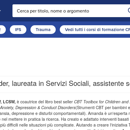
Cerca nel sito
R
IFS
Trauma
Vedi tutti i corsi di formazione 
 laureata in Servizi Sociali, assistente so
, LCSW,
è coautrice del libro best seller
CBT Toolbox for Children and
Anxiety, Depression & Conduct Disorders
(Strumenti CBT per bambini e a
nsia, depressione e disturbi comportamentali). Amanda è un'esperta nel
 nel mettere in pratica la ricerca. Ha creato e adattato interventi basati 
 più difficili nelle situazioni più complicate. Aiutando a creare l'iniziat