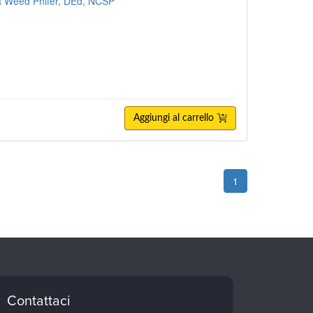
a Weed Phifer, DEd, NCSP
Aggiungi al carrello
1
Contattaci