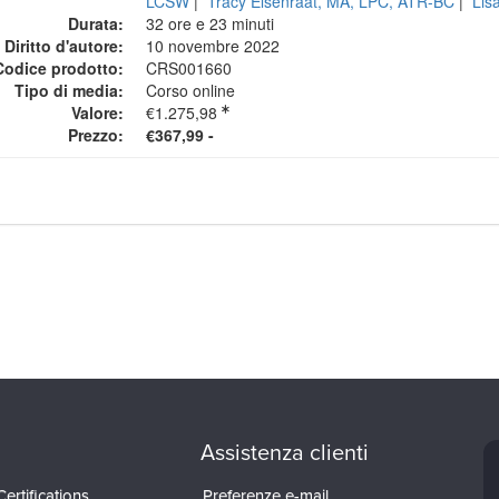
LCSW
|
Tracy Elsenraat, MA, LPC, ATR-BC
|
Lis
Durata:
32 ore e 23 minuti
Diritto d'autore:
10 novembre 2022
Codice prodotto:
CRS001660
Tipo di media:
Corso online
Valore:
€1.275,98
Prezzo:
€367,99 -
Assistenza clienti
ertifications
Preferenze e-mail