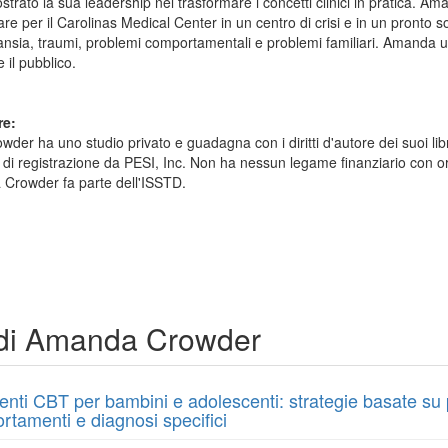
ato la sua leadership nel trasformare i concetti clinici in pratica. Ama
re per il Carolinas Medical Center in un centro di crisi e in un pronto 
nsia, traumi, problemi comportamentali e problemi familiari. Amanda usa
e il pubblico.
re:
er ha uno studio privato e guadagna con i diritti d'autore dei suoi libr
ritti di registrazione da PESI, Inc. Non ha nessun legame finanziario con
 Crowder fa parte dell'ISSTD.
 di Amanda Crowder
nti CBT per bambini e adolescenti: strategie basate su p
tamenti e diagnosi specifici