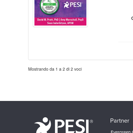
Impaginazione
Mostrando da
1
a
2
di
2
voci
Partner
Evergreen C